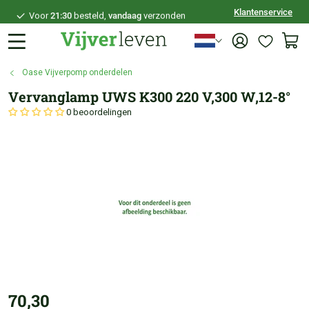
Klantenservice
Voor
21:30
besteld,
vandaag
verzonden
100 dagen
bedenktijd
Veilig
achteraf betalen
Oase Vijverpomp onderdelen
Persoonlijk
advies
Vervanglamp UWS K300 220 V,300 W,12-8°
0 beoordelingen
70,30