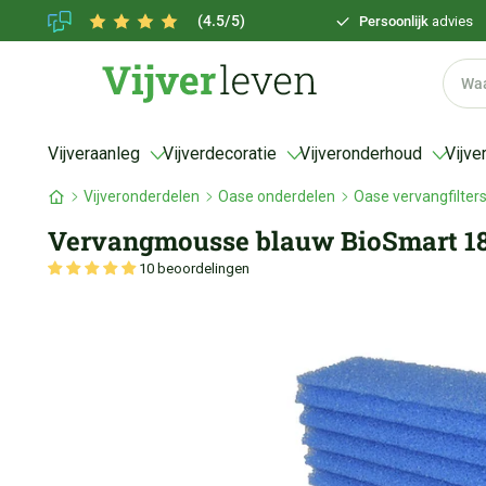
(4.5/5)
Persoonlijk
advies
Vijveraanleg
Vijverdecoratie
Vijveronderhoud
Vijve
Vijveronderdelen
Oase onderdelen
Oase vervangfilter
Vervangmousse blauw BioSmart 1
10 beoordelingen