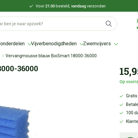
Voor
21:30
besteld,
vandaag
verzonden
ronderdelen
Vijverbenodigdheden
Zwemvijvers
s
Vervangmousse blauw BioSmart 18000-36000
8000-36000
15,9
Op voorra
Gratis
Betale
100 d
Klant