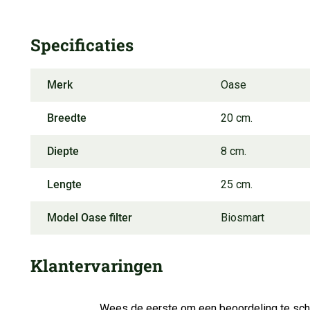
Specificaties
Merk
Oase
Breedte
20 cm.
Diepte
8 cm.
Lengte
25 cm.
Model Oase filter
Biosmart
Klantervaringen
Wees de eerste om een beoordeling te schr