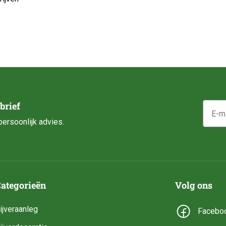
E-mail
brief
ersoonlijk advies.
ategorieën
Volg ons
ijveraanleg
Facebo