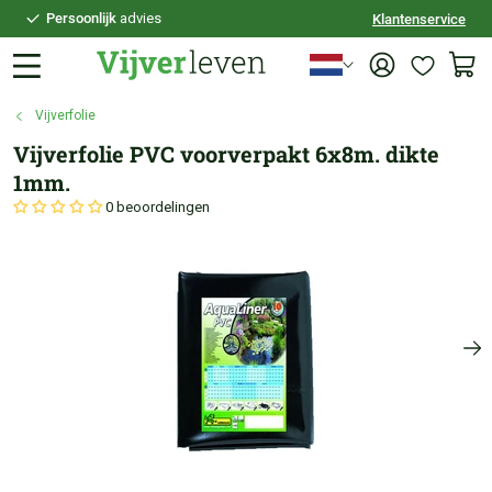
Persoonlijk
advies
Klantenservice
Voor
21:30
besteld,
vandaag
verzonden
100 dagen
bedenktijd
Vijverfolie
Veilig
achteraf betalen
Vijverfolie PVC voorverpakt 6x8m. dikte
Persoonlijk
advies
1mm.
0 beoordelingen