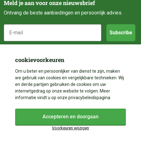
Meld je aan voor onze nieuwsbrief
Ontvang de beste aanbiedingen en persoonlijk advies.
E-mail
Subscribe
Klantenservice
cookievoorkeuren
Categorieën
Over ons
Om u beter en persoonlijker van dienst te zijn, maken
we gebruik van cookies en vergelijkbare technieken. Wij
Contact
en derde partijen gebruiken de cookies om uw
Volg ons
Vijveraanleg
internetgedrag op onze website te volgen. Meer
Betalen
informatie vindt u op onze privacybeleidspagina.
Vijverdecoratie
Contact
Facebook
Bezorgen
Vijveronderhoud
Accepteren en doorgaan
Instagram
+31 528 204 023
Garantie & Reparatie
Vijveronderdelen
Voorkeuren wijzigen
+31 528 204 023
In winkelwagen
YouTube
Retourneren & Annuleren
Algemene voorwaarden
Cookies
Privacy
Vijverbenodigdheden