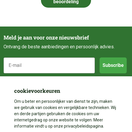
beoordeling
Meld je aan voor onze nieuwsbrief
Ontvang de beste aanbiedingen en persoonlijk advies.
E-mail
Subscribe
Klantenservice
cookievoorkeuren
Categorieën
Over ons
Om u beter en persoonlijker van dienst te zijn, maken
we gebruik van cookies en vergelijkbare technieken. Wij
Contact
en derde partijen gebruiken de cookies om uw
Volg ons
Vijveraanleg
internetgedrag op onze website te volgen. Meer
Betalen
informatie vindt u op onze privacybeleidspagina.
Vijverdecoratie
Contact
Facebook