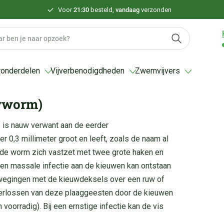
Voor
21:30
besteld,
vandaag
verzonden
ronderdelen
Vijverbenodigdheden
Zwemvijvers
uwworm)
e is nauw verwant aan de eerder
r 0,3 millimeter groot en leeft, zoals de naam al
j de worm zich vastzet met twee grote haken en
 een massale infectie aan de kieuwen kan ontstaan
ewegingen met de kieuwdeksels over een ruw of
 verlossen van deze plaaggeesten door de kieuwen
voorradig). Bij een ernstige infectie kan de vis