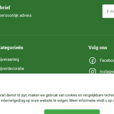
E-mail
brief
ersoonlijk advies.
ategorieën
Volg ons
ijveraanleg
Facebo
ijverdecoratie
Instagr
ijveronderhoud
YouTub
ijveronderdelen
van dienst te zijn, maken we gebruik van cookies en vergelijkbare techni
ijverbenodigdheden
internetgedrag op onze website te volgen. Meer informatie vindt u op 