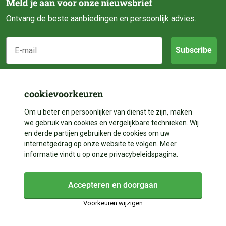
Meld je aan voor onze nieuwsbrief
Ontvang de beste aanbiedingen en persoonlijk advies.
E-mail
Subscribe
Klantenservice
cookievoorkeuren
Categorieën
Om u beter en persoonlijker van dienst te zijn, maken
Over ons
we gebruik van cookies en vergelijkbare technieken. Wij
Contact
en derde partijen gebruiken de cookies om uw
Volg ons
Vijveraanleg
internetgedrag op onze website te volgen. Meer
Betalen
informatie vindt u op onze privacybeleidspagina.
Vijverdecoratie
Contact
Facebook
Bezorgen
Vijveronderhoud
Accepteren en doorgaan
Instagram
+31 528 204 023
Garantie & Reparatie
Vijveronderdelen
Voorkeuren wijzigen
+31 528 204 023
YouTube
Retourneren & Annuleren
Algemene voorwaarden
Cookies
Privacy
Vijverbenodigdheden
info@vijverleven.nl