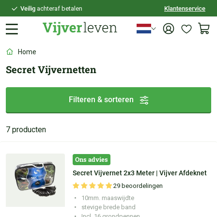
Veilig
achteraf betalen
Klantenservice
Persoonlijk
advies
Home
Secret Vijvernetten
Filteren & sorteren
7 producten
Ons advies
Secret Vijvernet 2x3 Meter | Vijver Afdeknet
29 beoordelingen
10mm. maaswijdte
stevige brede band
Incl. 16 grondpennen