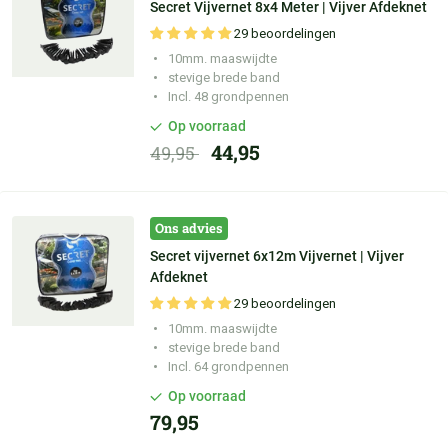
Secret Vijvernet 8x4 Meter | Vijver Afdeknet
29 beoordelingen
10mm. maaswijdte
stevige brede band
Incl. 48 grondpennen
Op voorraad
44,95
49,95
Ons advies
Secret vijvernet 6x12m Vijvernet | Vijver
Afdeknet
29 beoordelingen
10mm. maaswijdte
Persoonlijke
adviezen
stevige brede band
Incl. 64 grondpennen
Voor
21:30
besteld,
vandaag
verzonden
Op voorraad
79,95
100 dagen
bedenktijd