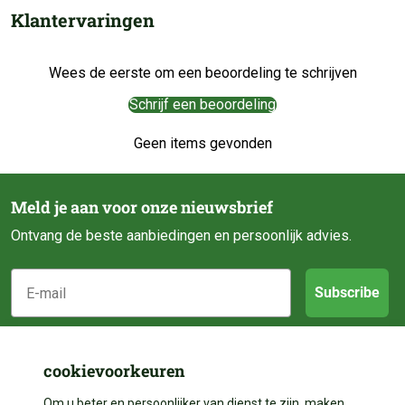
Klantervaringen
Wees de eerste om een beoordeling te schrijven
Schrijf een beoordeling
Geen items gevonden
Meld je aan voor onze nieuwsbrief
Ontvang de beste aanbiedingen en persoonlijk advies.
E-mail
Subscribe
Klantenservice
cookievoorkeuren
Om u beter en persoonlijker van dienst te zijn, maken
Over ons