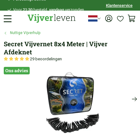
Klantenservice
Voor
21:30
besteld,
vandaag
verzonden
100 dagen
bedenktijd
Veilig
achteraf betalen
Nuttige Vijverhulp
Persoonlijk
advies
Secret Vijvernet 8x4 Meter | Vijver
Afdeknet
29 beoordelingen
Ons advies