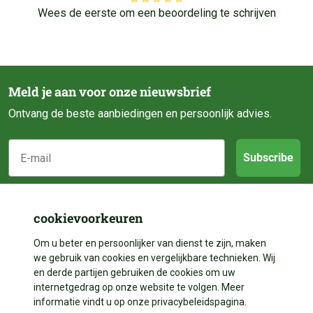
Wees de eerste om een beoordeling te schrijven
Meld je aan voor onze nieuwsbrief
Ontvang de beste aanbiedingen en persoonlijk advies.
E-mail
Subscribe
Klantenservice
cookievoorkeuren
Categorieën
Om u beter en persoonlijker van dienst te zijn, maken
Over ons
we gebruik van cookies en vergelijkbare technieken. Wij
Contact
en derde partijen gebruiken de cookies om uw
Volg ons
Vijveraanleg
internetgedrag op onze website te volgen. Meer
Betalen
informatie vindt u op onze privacybeleidspagina.
Vijverdecoratie