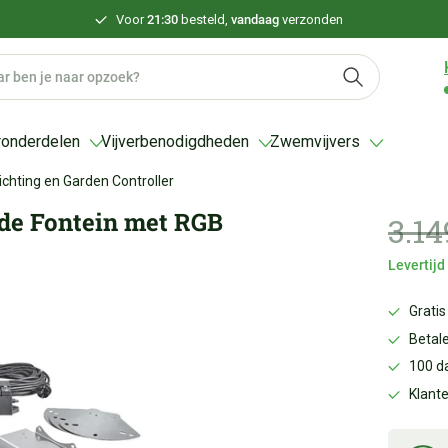
Voor
21:30
besteld,
vandaag
verzonden
ronderdelen
Vijverbenodigdheden
Zwemvijvers
chting en Garden Controller
de Fontein met RGB
3.1
Levertij
Gratis
Betale
100 d
Klant