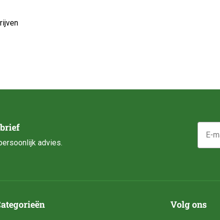
ijven
E-mail
brief
ersoonlijk advies.
ategorieën
Volg ons