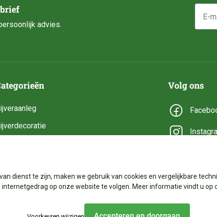
E-mail
brief
ersoonlijk advies.
ategorieën
Volg ons
ijveraanleg
Facebo
ijverdecoratie
Instagr
ijveronderhoud
YouTub
ijveronderdelen
van dienst te zijn, maken we gebruik van cookies en vergelijkbare techni
ijverbenodigdheden
internetgedrag op onze website te volgen. Meer informatie vindt u op 
Accepteren en doorgaan
Voorkeuren wijzigen