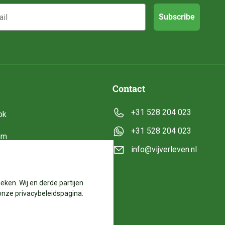
Subscribe
Contact
+31 528 204 023
ok
+31 528 204 023
am
info@vijverleven.nl
e
eken. Wij en derde partijen
onze privacybeleidspagina.