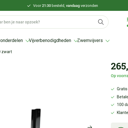
Voor
21:30
besteld,
vandaag
verzonden
ronderdelen
Vijverbenodigdheden
Zwemvijvers
0 zwart
265,
Op voorra
Gratis
Betale
100 d
Klant