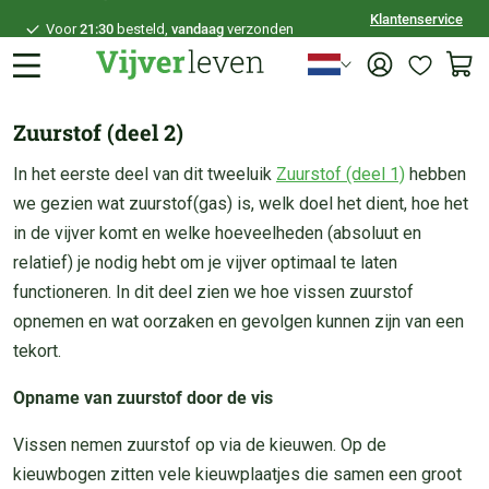
Klantenservice
Voor
21:30
besteld,
vandaag
verzonden
100 dagen
bedenktijd
Veilig
achteraf betalen
Zuurstof (deel 2)
Persoonlijk
advies
In het eerste deel van dit tweeluik
Zuurstof (deel 1)
hebben
we gezien wat zuurstof(gas) is, welk doel het dient, hoe het
in de vijver komt en welke hoeveelheden (absoluut en
relatief) je nodig hebt om je vijver optimaal te laten
functioneren. In dit deel zien we hoe vissen zuurstof
opnemen en wat oorzaken en gevolgen kunnen zijn van een
tekort.
Opname van zuurstof door de vis
Vissen nemen zuurstof op via de kieuwen. Op de
kieuwbogen zitten vele kieuwplaatjes die samen een groot