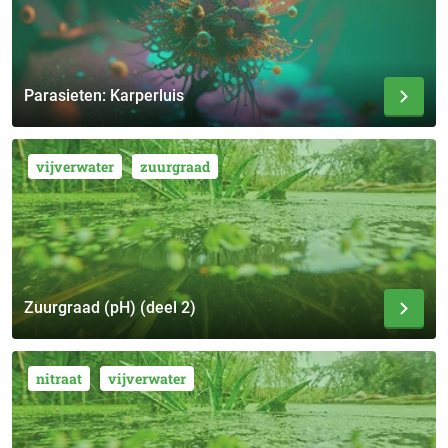
Parasieten: Karperluis
vijverwater
zuurgraad
Zuurgraad (pH) (deel 2)
nitraat
vijverwater