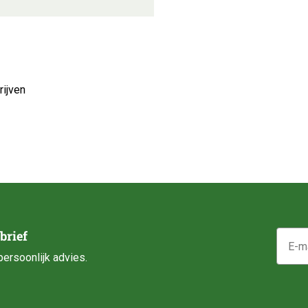
ijven
E-mail
brief
ersoonlijk advies.