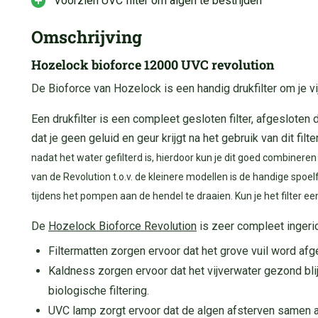
Voorzien UVC filter om algen te bestrijden
Omschrijving
Hozelock bioforce 12000 UVC revolution
De Bioforce van Hozelock is een handig drukfilter om je vij
Een drukfilter is een compleet gesloten filter, afgeslote
dat je geen geluid en geur krijgt na het gebruik van dit filte
nadat het water gefilterd is, hierdoor kun je dit goed combiner
van de Revolution t.o.v. de kleinere modellen is de handige spoe
tijdens het pompen aan de hendel te draaien. Kun je het filter e
De
Hozelock Bioforce Revolution
is zeer compleet ingeric
Filtermatten zorgen ervoor dat het grove vuil word af
Kaldness zorgen ervoor dat het vijverwater gezond blij
biologische filtering.
UVC lamp zorgt ervoor dat de algen afsterven samen a