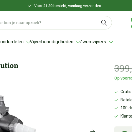
Voor
21:30
besteld,
vandaag
verzonden
ronderdelen
Vijverbenodigdheden
Zwemvijvers
lution
399
Op voorra
Gratis
Betale
100 d
Klant