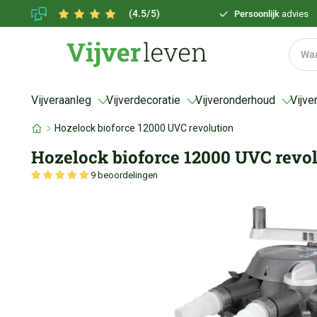
(4.5/5)
Persoonlijk
advies
Vijveraanleg
Vijverdecoratie
Vijveronderhoud
Vijve
Hozelock bioforce 12000 UVC revolution
Hozelock bioforce 12000 UVC revo
9 beoordelingen