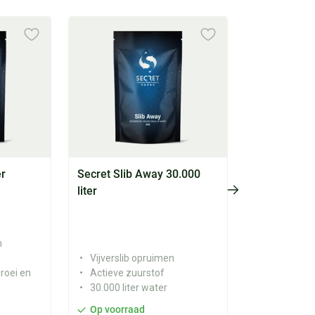
r
Secret Slib Away 30.000
liter
n
Vijverslib opruimen
roei en
Actieve zuurstof
30.000 liter water
Op voorraad