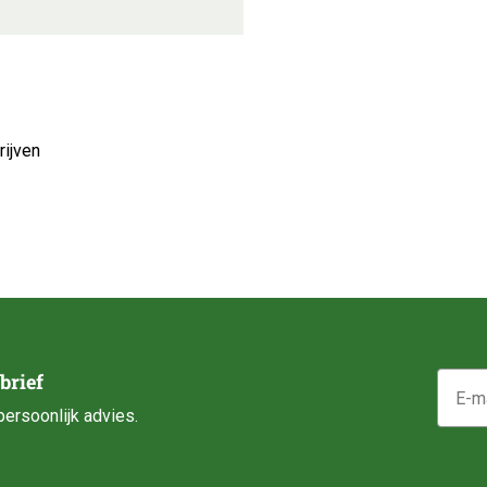
ijven
E-mail
brief
ersoonlijk advies.