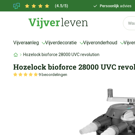
(4.5/5)
Persoonlijk
advies
Vijveraanleg
Vijverdecoratie
Vijveronderhoud
Vijve
Hozelock bioforce 28000 UVC revolution
Hozelock bioforce 28000 UVC revo
9 beoordelingen