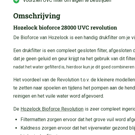
Voorzien UVC filter om algen te bestrijden
Omschrijving
Hozelock bioforce 28000 UVC revolution
De Bioforce van Hozelock is een handig drukfilter om je vij
Een drukfilter is een compleet gesloten filter, afgeslote
dat je geen geluid en geur krijgt na het gebruik van dit filte
nadat het water gefilterd is, hierdoor kun je dit goed combiner
Het voordeel van de Revolution t.o.v. de kleinere modelle
te zetten naar spoelen en tijdens het pompen aan de hendel
reinigen en het vuile water word afgevoerd.
De
Hozelock Bioforce Revolution
is zeer compleet ingeric
Filtermatten zorgen ervoor dat het grove vuil word af
Kaldness zorgen ervoor dat het vijverwater gezond blij