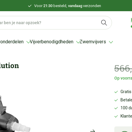
Voor
21:30
besteld,
vandaag
verzonden
ronderdelen
Vijverbenodigdheden
Zwemvijvers
lution
566
Op voorra
Gratis
Betale
100 d
Klant